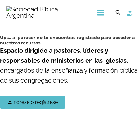
Ir
Main
Buscar
al
Menu
contenido
Ups..
al parecer no te encuentras registrado para acceder a
nuestros recursos.
Espacio dirigido a pastores, líderes y
responsables de ministerios en las iglesias
,
encargados de la enseñanza y formación bíblica
de sus congregaciones.
Ingrese o regístrese