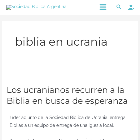
Ir
Main
Buscar
al
Menu
contenido
biblia en ucrania
Los
ucranianos
Los ucranianos recurren a la
recurren
a
Biblia en busca de esperanza
la
Biblia
Líder adjunto de la Sociedad Bíblica de Ucrania, entrega
en
Biblias a un equipo de entrega de una iglesia local.
busca
de