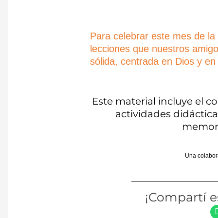
Para celebrar este mes de la 
lecciones que nuestros amigos
sólida, centrada en Dios y e
Este material incluye el c
actividades didácticas
memori
Una colabora
¡Compartí es