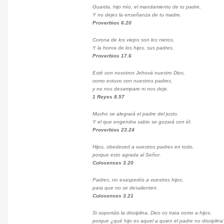
Guarda, hijo mío, el mandamiento de tu padre,
Y no dejes la enseñanza de tu madre.
Proverbios 6.20
Corona de los viejos son los nietos,
Y la honra de los hijos, sus padres.
Proverbios 17.6
Esté con nosotros Jehová nuestro Dios,
como estuvo con nuestros padres,
y no nos desampare ni nos deje.
1 Reyes 8.57
Mucho se alegrará el padre del justo,
Y el que engendra sabio se gozará con él.
Proverbios 23.24
Hijos, obedeced a vuestros padres en todo,
porque esto agrada al Señor.
Colosenses 3.20
Padres, no exasperéis a vuestros hijos,
para que no se desalienten.
Colosenses 3.21
Si soportáis la disciplina, Dios os trata como a hijos;
porque ¿qué hijo es aquel a quien el padre no disciplina