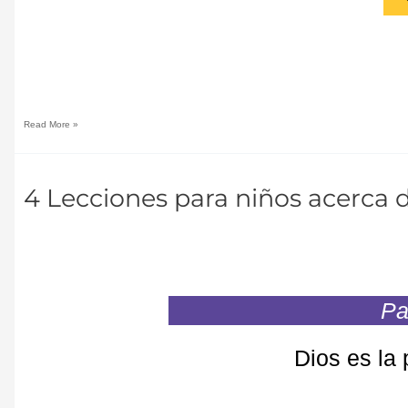
Read More »
4
4 Lecciones para niños acerca d
Lecciones
para
niños
acerca
de
Dios
y
su
Pa
Palabra
Dios es la