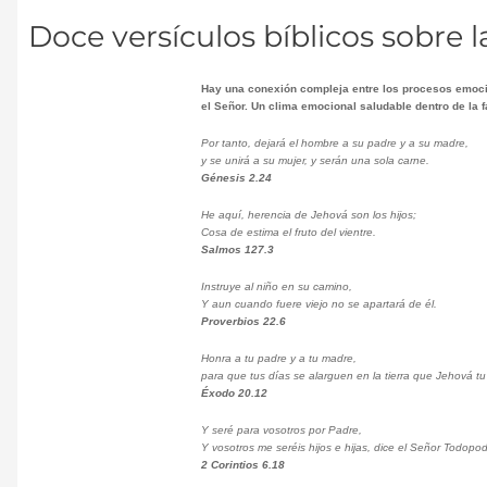
Doce versículos bíblicos sobre l
Hay una conexión compleja entre los procesos emocion
el Señor. Un clima emocional saludable dentro de la 
Por tanto, dejará el hombre a su padre y a su madre,
y se unirá a su mujer, y serán una sola carne.
Génesis 2.24
He aquí, herencia de Jehová son los hijos;
Cosa de estima el fruto del vientre.
Salmos 127.3
Instruye al niño en su camino,
Y aun cuando fuere viejo no se apartará de él.
Proverbios 22.6
Honra a tu padre y a tu madre,
para que tus días se alarguen en la tierra que Jehová tu
Éxodo 20.12
Y seré para vosotros por Padre,
Y vosotros me seréis hijos e hijas, dice el Señor Todopo
2 Corintios 6.18