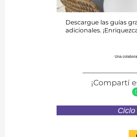
Descargue las guías gra
adicionales. ¡Enriquezc
Una colabora
¡Compartí es
Ciclo
Te invitamos a celebrar junto
conf