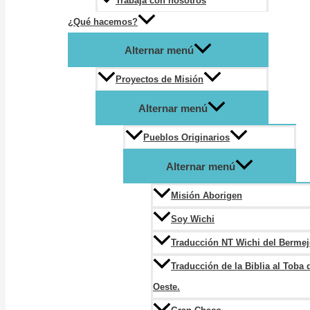
Trabaja con nosotros
¿Qué hacemos?
Alternar menú
Proyectos de Misión
Alternar menú
Pueblos Originarios
Alternar menú
Misión Aborigen
Soy Wichi
Traducción NT Wichi del Berme
Traducción de la Biblia al Toba 
Oeste.