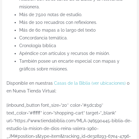
misionera.
Más de 7.500 notas de estudio.
Más de 100 recuadros con reflexiones.
Más de 60 mapas a lo largo del texto
Concordancia temática.
Cronología bíblica
Apéndice con artículos y recursos de misión.
También posee un encarte especial con mapas y
gráficos sobre misiones.
Disponible en nuestras
Casas de la Biblia (ver ubicaciones)
o
en Nueva Tienda Virtual:
[inbound_button font_size=”20″ color=”#5dc1b9″
text_color=”#ffffff” icon=”shopping-cart” target=”_blank”
url=”https://www.tiendabiblia.com/MLA-746590445-biblia-de-
estudio-la-mision-de-dios-reina-valera-1960-
_JM#position=1&type=item&tracking_id=de328293-67e4-4796-