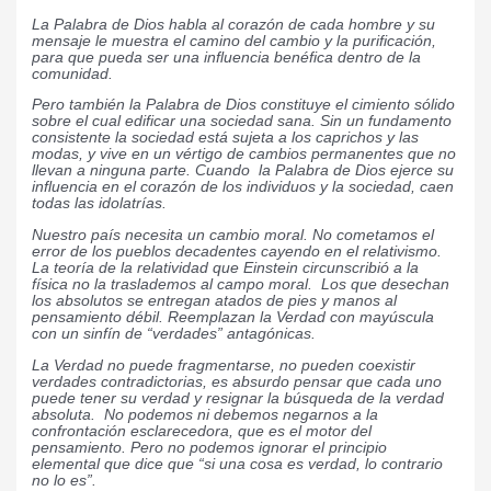
La Palabra de Dios habla al corazón de cada hombre y su
mensaje le muestra el camino del cambio y la purificación,
para que pueda ser una influencia benéfica dentro de la
comunidad.
Pero también la Palabra de Dios constituye el cimiento sólido
sobre el cual edificar una sociedad sana. Sin un fundamento
consistente la sociedad está sujeta a los caprichos y las
modas, y vive en un vértigo de cambios permanentes que no
llevan a ninguna parte. Cuando la Palabra de Dios ejerce su
influencia en el corazón de los individuos y la sociedad, caen
todas las idolatrías.
Nuestro país necesita un cambio moral. No cometamos el
error de los pueblos decadentes cayendo en el relativismo.
La teoría de la relatividad que Einstein circunscribió a la
física no la traslademos al campo moral. Los que desechan
los absolutos se entregan atados de pies y manos al
pensamiento débil. Reemplazan la Verdad con mayúscula
con un sinfín de “verdades” antagónicas.
La Verdad no puede fragmentarse, no pueden coexistir
verdades contradictorias, es absurdo pensar que cada uno
puede tener su verdad y resignar la búsqueda de la verdad
absoluta. No podemos ni debemos negarnos a la
confrontación esclarecedora, que es el motor del
pensamiento. Pero no podemos ignorar el principio
elemental que dice que “si una cosa es verdad, lo contrario
no lo es”.