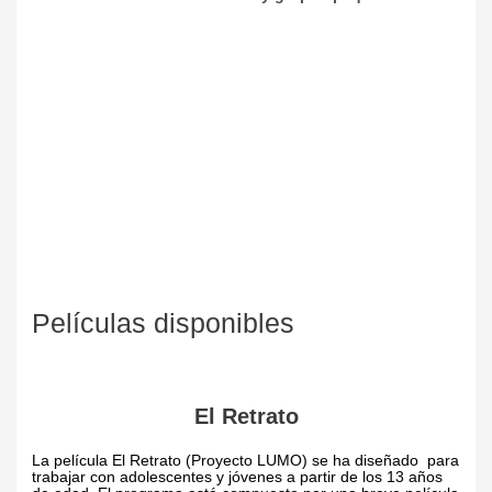
PASO 1
Elegí la película
PASO 2
Completá el formulario
PASO 3
Recibí los recursos
Películas disponibles
El Retrato
La película El Retrato (Proyecto LUMO) se ha diseñado para
trabajar con adolescentes y jóvenes a partir de los 13 años