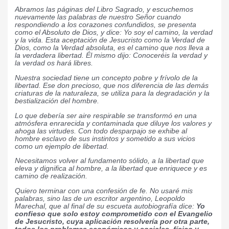
Abramos las páginas del Libro Sagrado, y escuchemos
nuevamente las palabras de nuestro Señor cuando
respondiendo a los corazones confundidos, se presenta
como el Absoluto de Dios, y dice: Yo soy el camino, la verdad
y la vida. Esta aceptación de Jesucristo como la Verdad de
Dios, como la Verdad absoluta, es el camino que nos lleva a
la verdadera libertad. Él mismo dijo: Conoceréis la verdad y
la verdad os hará libres.
Nuestra sociedad tiene un concepto pobre y frívolo de la
libertad. Ese don precioso, que nos diferencia de las demás
criaturas de la naturaleza, se utiliza para la degradación y la
bestialización del hombre.
Lo que debería ser aire respirable se transformó en una
atmósfera enrarecida y contaminada que diluye los valores y
ahoga las virtudes. Con todo desparpajo se exhibe al
hombre esclavo de sus instintos y sometido a sus vicios
como un ejemplo de libertad.
Necesitamos volver al fundamento sólido, a la libertad que
eleva y dignifica al hombre, a la libertad que enriquece y es
camino de realización.
Quiero terminar con una confesión de fe. No usaré mis
palabras, sino las de un escritor argentino, Leopoldo
Marechal, que al final de su escueta autobiografía dice:
Yo
confieso que solo estoy comprometido con el Evangelio
de Jesucristo, cuya aplicación resolvería por otra parte,