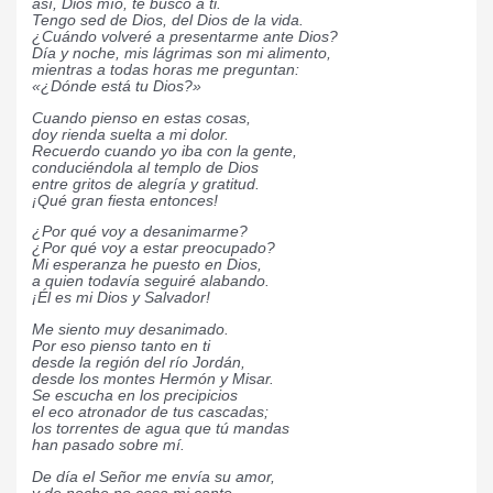
así, Dios mío, te busco a ti.
Tengo sed de Dios, del Dios de la vida.
¿Cuándo volveré a presentarme ante Dios?
Día y noche, mis lágrimas son mi alimento,
mientras a todas horas me preguntan:
«¿Dónde está tu Dios?»
Cuando pienso en estas cosas,
doy rienda suelta a mi dolor.
Recuerdo cuando yo iba con la gente,
conduciéndola al templo de Dios
entre gritos de alegría y gratitud.
¡Qué gran fiesta entonces!
¿Por qué voy a desanimarme?
¿Por qué voy a estar preocupado?
Mi esperanza he puesto en Dios,
a quien todavía seguiré alabando.
¡Él es mi Dios y Salvador!
Me siento muy desanimado.
Por eso pienso tanto en ti
desde la región del río Jordán,
desde los montes Hermón y Misar.
Se escucha en los precipicios
el eco atronador de tus cascadas;
los torrentes de agua que tú mandas
han pasado sobre mí.
De día el Señor me envía su amor,