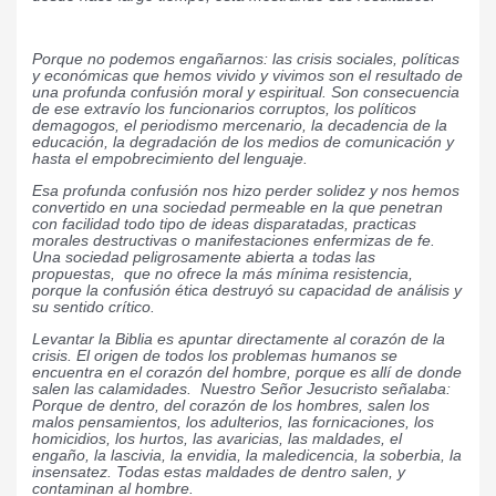
Porque no podemos engañarnos: las crisis sociales, políticas
y económicas que hemos vivido y vivimos son el resultado de
una profunda confusión moral y espiritual. Son consecuencia
de ese extravío los funcionarios corruptos, los políticos
demagogos, el periodismo mercenario, la decadencia de la
educación, la degradación de los medios de comunicación y
hasta el empobrecimiento del lenguaje.
Esa profunda confusión nos hizo perder solidez y nos hemos
convertido en una sociedad permeable en la que penetran
con facilidad todo tipo de ideas disparatadas, practicas
morales destructivas o manifestaciones enfermizas de fe.
Una sociedad peligrosamente abierta a todas las
propuestas, que no ofrece la más mínima resistencia,
porque la confusión ética destruyó su capacidad de análisis y
su sentido crítico.
Levantar la Biblia es apuntar directamente al corazón de la
crisis. El origen de todos los problemas humanos se
encuentra en el corazón del hombre, porque es allí de donde
salen las calamidades. Nuestro Señor Jesucristo señalaba:
Porque de dentro, del corazón de los hombres, salen los
malos pensamientos, los adulterios, las fornicaciones, los
homicidios, los hurtos, las avaricias, las maldades, el
engaño, la lascivia, la envidia, la maledicencia, la soberbia, la
insensatez. Todas estas maldades de dentro salen, y
contaminan al hombre.