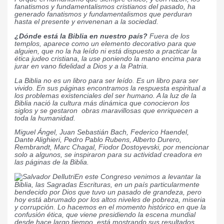
fanatismos y fundamentalismos cristianos del pasado, ha
generado fanatismos y fundamentalismos que perduran
hasta el presente y envenenan a la sociedad.
¿Dónde está la Biblia en nuestro país?
Fuera de los
templos, aparece como un elemento decorativo para que
alguien, que no la ha leído ni está dispuesto a practicar la
ética judeo cristiana, la use poniendo la mano encima para
jurar en vano fidelidad a Dios y a la Patria.
La Biblia no es un libro para ser leído. Es un libro para ser
vivido. En sus páginas encontramos la respuesta espiritual a
los problemas existenciales del ser humano. A la luz de la
Biblia nació la cultura más dinámica que conocieron los
siglos y se gestaron obras maravillosas que enriquecen a
toda la humanidad.
Miguel Ángel, Juan Sebastián Bach, Federico Haendel,
Dante Alighieri, Pedro Pablo Rubens, Alberto Durero,
Rembrandt, Marc Chagal, Fiodor Dostoyevski, por mencionar
solo a algunos, se inspiraron para su actividad creadora en
las páginas de la Biblia.
En este Congreso venimos a levantar la
Biblia, las Sagradas Escrituras, en un país particularmente
bendecido por Dios que tuvo un pasado de grandeza, pero
hoy está abrumado por los altos niveles de pobreza, miseria
y corrupción. Lo hacemos en el momento histórico en que la
confusión ética, que viene presidiendo la escena mundial
desde hace largo tiempo, está mostrando sus resultados.