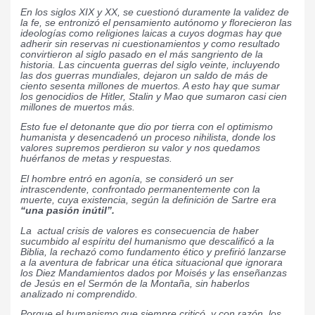
En los siglos XIX y XX, se cuestionó duramente la validez de
la fe, se entronizó el pensamiento autónomo y florecieron las
ideologías como religiones laicas a cuyos dogmas hay que
adherir sin reservas ni cuestionamientos y como resultado
convirtieron al siglo pasado en el más sangriento de la
historia. Las cincuenta guerras del siglo veinte, incluyendo
las dos guerras mundiales, dejaron un saldo de más de
ciento sesenta millones de muertos. A esto hay que sumar
los genocidios de Hitler, Stalin y Mao que sumaron casi cien
millones de muertos más.
Esto fue el detonante que dio por tierra con el optimismo
humanista y desencadenó un proceso nihilista, donde los
valores supremos perdieron su valor y nos quedamos
huérfanos de metas y respuestas.
El hombre entró en agonía, se consideró un ser
intrascendente, confrontado permanentemente con la
muerte, cuya existencia, según la definición de Sartre era
“una pasión inútil”.
La actual crisis de valores es consecuencia de haber
sucumbido al espíritu del humanismo que descalificó a la
Biblia, la rechazó como fundamento ético y prefirió lanzarse
a la aventura de fabricar una ética situacional que ignorara
los Diez Mandamientos dados por Moisés y las enseñanzas
de Jesús en el Sermón de la Montaña, sin haberlos
analizado ni comprendido.
Porque el humanismo que siempre criticó, y con razón, los