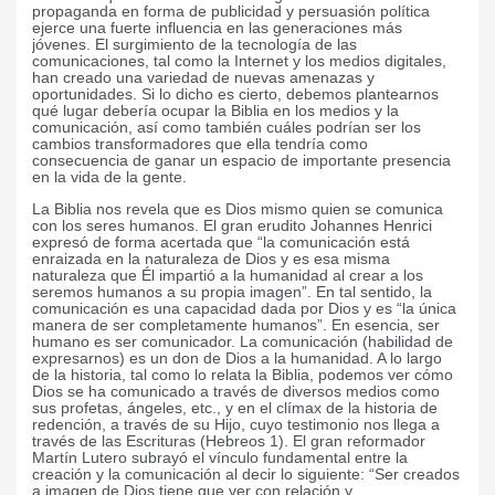
propaganda en forma de publicidad y persuasión política
ejerce una fuerte influencia en las generaciones más
jóvenes. El surgimiento de la tecnología de las
comunicaciones, tal como la Internet y los medios digitales,
han creado una variedad de nuevas amenazas y
oportunidades. Si lo dicho es cierto, debemos plantearnos
qué lugar debería ocupar la Biblia en los medios y la
comunicación, así como también cuáles podrían ser los
cambios transformadores que ella tendría como
consecuencia de ganar un espacio de importante presencia
en la vida de la gente.
La Biblia nos revela que es Dios mismo quien se comunica
con los seres humanos. El gran erudito Johannes Henrici
expresó de forma acertada que “la comunicación está
enraizada en la naturaleza de Dios y es esa misma
naturaleza que Él impartió a la humanidad al crear a los
seremos humanos a su propia imagen”. En tal sentido, la
comunicación es una capacidad dada por Dios y es “la única
manera de ser completamente humanos”. En esencia, ser
humano es ser comunicador. La comunicación (habilidad de
expresarnos) es un don de Dios a la humanidad. A lo largo
de la historia, tal como lo relata la Biblia, podemos ver cómo
Dios se ha comunicado a través de diversos medios como
sus profetas, ángeles, etc., y en el clímax de la historia de
redención, a través de su Hijo, cuyo testimonio nos llega a
través de las Escrituras (Hebreos 1). El gran reformador
Martín Lutero subrayó el vínculo fundamental entre la
creación y la comunicación al decir lo siguiente: “Ser creados
a imagen de Dios tiene que ver con relación y