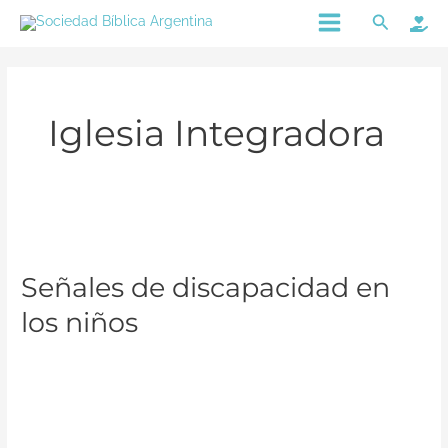
Ir
Main
Buscar
al
Menu
contenido
Iglesia Integradora
Señales
de
Señales de discapacidad en
discapacidad
en
los niños
los
niños