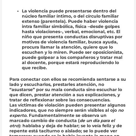
La
violencia
puede presentarse dentro del
núcleo familiar íntimo, o del círculo familiar
extenso (parentela). Puede haber violencia
intra familiar simbólica, física –desde golpes
hasta violaciones–, verbal, emocional, etc. El
niño que presenta conductas disruptivas por
motivos de violencia familiar, busca ayuda,
procura llamar la atención, quiere que lo
escuchen y lo miren. Puede ser oposicionista,
puede golpear a los compañeros y tratar mal
al docente, porque estará reproduciendo lo
que recibe.
Para
conectar
con ellos se recomienda sentarse a su
lado y escucharlos, prestarles atención, no
“asustarse” por su mala conducta sino escuchar lo
que dicen, prestar atención a sus explicaciones, y
tratar de reflexionar sobre las consecuencias.
Las víctimas de violación pueden presentar algunos
indicadores
, que no siempre serán visibles al ojo
no
experto
. Fundamentalmente se observa un
marcado cambio de conducta (
de un día para el
otro
): hablaba y deja de hablar; se lo veía feliz y de
repente está taciturno o aislado; se lo puede ver
temeroso; cuando se le habla levanta la mano en