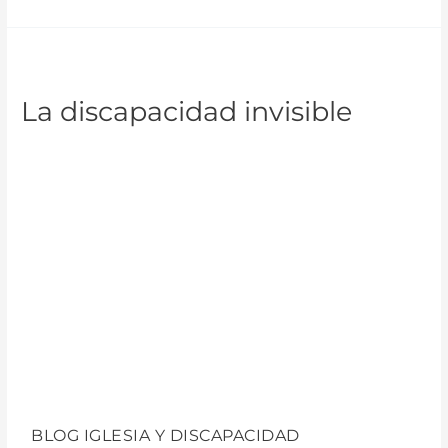
La
discapacidad
La discapacidad invisible
invisible
LA DISCAPACIDAD INVISIBLE
10 noviembre de 2021 |
Sofía Bautista
BLOG IGLESIA Y DISCAPACIDAD