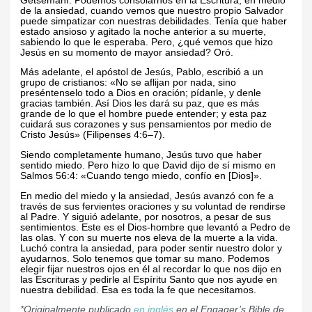
Getsemaní. Podemos consolarnos en la Escritura, en medio
de la ansiedad, cuando vemos que nuestro propio Salvador
puede simpatizar con nuestras debilidades. Tenía que haber
estado ansioso y agitado la noche anterior a su muerte,
sabiendo lo que le esperaba. Pero, ¿qué vemos que hizo
Jesús en su momento de mayor ansiedad? Oró.
Más adelante, el apóstol de Jesús, Pablo, escribió a un
grupo de cristianos: «No se aflijan por nada, sino
preséntenselo todo a Dios en oración; pídanle, y denle
gracias también. Así Dios les dará su paz, que es más
grande de lo que el hombre puede entender; y esta paz
cuidará sus corazones y sus pensamientos por medio de
Cristo Jesús» (Filipenses 4:6–7).
Siendo completamente humano, Jesús tuvo que haber
sentido miedo. Pero hizo lo que David dijo de sí mismo en
Salmos 56:4: «Cuando tengo miedo, confío en [Dios]».
En medio del miedo y la ansiedad, Jesús avanzó con fe a
través de sus fervientes oraciones y su voluntad de rendirse
al Padre. Y siguió adelante, por nosotros, a pesar de sus
sentimientos. Este es el Dios-hombre que levantó a Pedro de
las olas. Y con su muerte nos eleva de la muerte a la vida.
Luchó contra la ansiedad, para poder sentir nuestro dolor y
ayudarnos. Solo tenemos que tomar su mano. Podemos
elegir fijar nuestros ojos en él al recordar lo que nos dijo en
las Escrituras y pedirle al Espíritu Santo que nos ayude en
nuestra debilidad. Esa es toda la fe que necesitamos.
*Originalmente publicado
en inglés
en el Engager’s Bible de