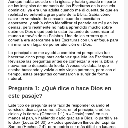
Aunque había crecido en la iglesia y había ganado mi parte
de las insignias de memoria de las Escrituras en la escuela
dominical, ya era una adulta cuando me di cuenta de que en
realidad no entendía gran parte de la Biblia. Sabía cómo
sacar un versículo de consuelo cuando necesitaba
esperanza, y sabía cómo identificar el pecado en mí y en los
demás, pero realmente no había aprendido mucho sobre
quién es Dios o qué podría estar tratando de comunicar al
mundo a través de su Palabra. Uno de los errores que
cometía era acercarme a las Escrituras con un enfoque para
mí misma en lugar de poner atención en Dios.
Lo principal que me ayudó a cambiar mi perspectiva fue
hacerme cinco preguntas cada vez que leía las Escrituras.
Revisaba las preguntas antes de comenzar a leer la Biblia, y
nuevamente después de leerla. A veces olvidaba lo que
estaba buscando y volvía a mis viejos patrones, pero con el
tiempo, estas preguntas comenzaron a surgir de forma
natural.
Pregunta 1: ¿Qué dice o hace Dios en
este pasaje?
Este tipo de pregunta será fácil de responder cuando el
versículo dice algo como: «Dios, en el principio, creó los
cielos y la tierra» (Génesis 1:1) o «[Jesús] tomó en sus
manos el pan, y habiendo dado gracias a Dios, lo partió y se
lo dio» (Lucas 24:30) o «todos quedaron llenos del Espíritu
Santo» (Hechos 2:4), pero podría ser más difícil en lugares