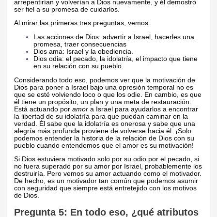
arrepentirían y volverían a Dios nuevamente, y él demostró
ser fiel a su promesa de cuidarlos.
Al mirar las primeras tres preguntas, vemos:
Las acciones de Dios: advertir a Israel, hacerles una
promesa, traer consecuencias
Dios ama: Israel y la obediencia.
Dios odia: el pecado, la idolatría, el impacto que tiene
en su relación con su pueblo.
Considerando todo eso, podemos ver que la motivación de
Dios para poner a Israel bajo una opresión temporal no es
que se esté volviendo loco o que los odie. En cambio, es que
él tiene un propósito, un plan y una meta de restauración.
Está actuando por
amor
a Israel para ayudarlos a encontrar
la libertad de su idolatría para que puedan caminar en la
verdad. Él sabe que la idolatría es onerosa y sabe que una
alegría más profunda proviene de volverse hacia él. ¡Solo
podemos entender la historia de la relación de Dios con su
pueblo cuando entendemos que el amor es su motivación!
Si Dios estuviera motivado solo por su odio por el pecado, si
no fuera superado por su amor por Israel, probablemente los
destruiría. Pero vemos su amor actuando como el motivador.
De hecho, es un motivador tan común que podemos asumir
con seguridad que siempre está entretejido con los motivos
de Dios.
Pregunta 5: En todo eso, ¿qué atributos