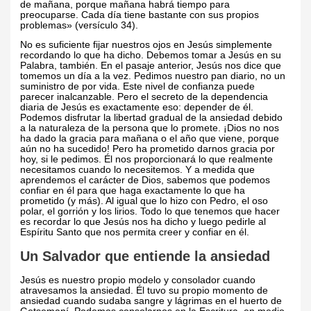
de mañana, porque mañana habrá tiempo para
preocuparse. Cada día tiene bastante con sus propios
problemas» (versículo 34).
No es suficiente fijar nuestros ojos en Jesús simplemente
recordando lo que ha dicho. Debemos tomar a Jesús en su
Palabra, también. En el pasaje anterior, Jesús nos dice que
tomemos un día a la vez. Pedimos nuestro pan diario, no un
suministro de por vida. Este nivel de confianza puede
parecer inalcanzable. Pero el secreto de la dependencia
diaria de Jesús es exactamente eso: depender de él.
Podemos disfrutar la libertad gradual de la ansiedad debido
a la naturaleza de la persona que lo promete. ¡Dios no nos
ha dado la gracia para mañana o el año que viene, porque
aún no ha sucedido! Pero ha prometido darnos gracia por
hoy, si le pedimos. Él nos proporcionará lo que realmente
necesitamos cuando lo necesitemos. Y a medida que
aprendemos el carácter de Dios, sabemos que podemos
confiar en él para que haga exactamente lo que ha
prometido (y más). Al igual que lo hizo con Pedro, el oso
polar, el gorrión y los lirios. Todo lo que tenemos que hacer
es recordar lo que Jesús nos ha dicho y luego pedirle al
Espíritu Santo que nos permita creer y confiar en él.
Un Salvador que entiende la ansiedad
Jesús es nuestro propio modelo y consolador cuando
atravesamos la ansiedad. Él tuvo su propio momento de
ansiedad cuando sudaba sangre y lágrimas en el huerto de