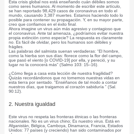
Esta crisis global nos está enseñando cuán débiles somos
como seres humanos. Al momento de escribir este artículo,
se han reportado 98,429 casos de coronavirus en todo el
mundo, causando 3,387 muertes. Estamos haciendo todo lo
posible para contener su propagación. Y, en su mayor parte,
creo que confiamos en el éxito final.
Ahora imagine un virus aún más agresivo y contagioso que
el coronavirus. Ante tal amenaza, ¿podríamos evitar nuestra
propia extinción como especie? La respuesta es claramente
no. Es fácil de olvidar, pero los humanos son débiles y
frágiles.
Las palabras del salmista suenan verdaderas: “El hombre,
como la hierba son sus días: florece como la flor del campo,
que pasó el viento [o COVID-19] por ella, y pereció, y su
lugar no la conocerá más” (Salmo 103: 15–16).
¿Cómo llega a casa esta lección de nuestra fragilidad?
Quizás recordándonos que no tomemos nuestras vidas en
esta tierra por sentado. “Enséñanos de tal modo a contar
nuestros días, que traigamos al corazón sabiduría ” (Sal.
90:12).
2. Nuestra igualdad
Este virus no respeta las fronteras étnicas o las fronteras
nacionales. No es un virus chino; Es nuestro virus. Está en
Afganistán, Bélgica, Camboya, Dinamarca, Francia, Estados
Unidos: 77 países (y creciendo) han sido contaminados por