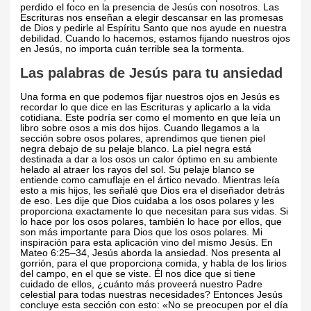
perdido el foco en la presencia de Jesús con nosotros. Las
Escrituras nos enseñan a elegir descansar en las promesas
de Dios y pedirle al Espíritu Santo que nos ayude en nuestra
debilidad. Cuando lo hacemos, estamos fijando nuestros ojos
en Jesús, no importa cuán terrible sea la tormenta.
Las palabras de Jesús para tu ansiedad
Una forma en que podemos fijar nuestros ojos en Jesús es
recordar lo que dice en las Escrituras y aplicarlo a la vida
cotidiana. Este podría ser como el momento en que leía un
libro sobre osos a mis dos hijos. Cuando llegamos a la
sección sobre osos polares, aprendimos que tienen piel
negra debajo de su pelaje blanco. La piel negra está
destinada a dar a los osos un calor óptimo en su ambiente
helado al atraer los rayos del sol. Su pelaje blanco se
entiende como camuflaje en el ártico nevado. Mientras leía
esto a mis hijos, les señalé que Dios era el diseñador detrás
de eso. Les dije que Dios cuidaba a los osos polares y les
proporciona exactamente lo que necesitan para sus vidas. Si
lo hace por los osos polares, también lo hace por ellos, que
son más importante para Dios que los osos polares. Mi
inspiración para esta aplicación vino del mismo Jesús. En
Mateo 6:25–34, Jesús aborda la ansiedad. Nos presenta al
gorrión, para el que proporciona comida, y habla de los lirios
del campo, en el que se viste. Él nos dice que si tiene
cuidado de ellos, ¿cuánto más proveerá nuestro Padre
celestial para todas nuestras necesidades? Entonces Jesús
concluye esta sección con esto: «No se preocupen por el día