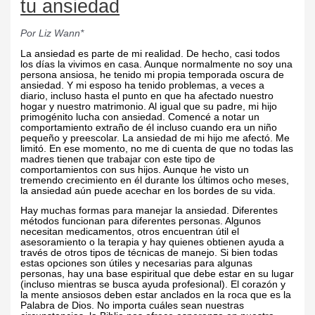
tu ansiedad
Por Liz Wann*
La ansiedad es parte de mi realidad. De hecho, casi todos
los días la vivimos en casa. Aunque normalmente no soy una
persona ansiosa, he tenido mi propia temporada oscura de
ansiedad. Y mi esposo ha tenido problemas, a veces a
diario, incluso hasta el punto en que ha afectado nuestro
hogar y nuestro matrimonio. Al igual que su padre, mi hijo
primogénito lucha con ansiedad. Comencé a notar un
comportamiento extraño de él incluso cuando era un niño
pequeño y preescolar. La ansiedad de mi hijo me afectó. Me
limitó. En ese momento, no me di cuenta de que no todas las
madres tienen que trabajar con este tipo de
comportamientos con sus hijos. Aunque he visto un
tremendo crecimiento en él durante los últimos ocho meses,
la ansiedad aún puede acechar en los bordes de su vida.
Hay muchas formas para manejar la ansiedad. Diferentes
métodos funcionan para diferentes personas. Algunos
necesitan medicamentos, otros encuentran útil el
asesoramiento o la terapia y hay quienes obtienen ayuda a
través de otros tipos de técnicas de manejo. Si bien todas
estas opciones son útiles y necesarias para algunas
personas, hay una base espiritual que debe estar en su lugar
(incluso mientras se busca ayuda profesional). El corazón y
la mente ansiosos deben estar anclados en la roca que es la
Palabra de Dios. No importa cuáles sean nuestras