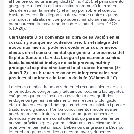
al hombre como una integridad (1ª Ts. 4:23), el pensamiento
griego que influyó la cultura cristiana promovió la errónea
idea de estimar la mente (y el alma) por sobre el cuerpo.
Hasta nuestros días llegan las derivaciones entre algunos
cristianos: maltratan el cuerpo subestimando su santidad o
menosprecian la mayordomía sobre la salud física (1ª Co
6:19-20).
Ciertamente Dios comienza su obra de salvación en el
corazón y aunque no podemos percibir el milagro del
nuevo nacimiento, podemos evidenciar sus primeros
efectos en el cambio mental que genera la presencia del
Espíritu Santo en la vida. Luego el permanente camino
hacia la santidad incluye no sólo proveer, nutrir y
proteger al espíritu sino también al cuerpo humano (3ª
Juan 1:2). Las buenas relaciones interpersonales son
posibles al unirnos a la familia de la fe (Gálatas 6:10).
La ciencia médica ha avanzado en el reconocimiento de las
enfermedades congénitas y adquiridas; examina los agentes
exógenos que por sí solos o asociados a desequilibrios
endógenos (genes, señales erróneas, estrés prolongado,
etc.) inducen desequilibrios que conducen a distintos tipos de
trastornos orgánicos. Por los conocimientos modernos se
pueden prevenir, tratar y rehabilitar un gran número de
dolencias y se está en constante trabajo para implementar
nuevas prácticas que ayuden individual o colectivamente a
promover el bienestar físico. Debemos dar gracias a Dios por
tener el progreso científico a nuestro favor y debemos