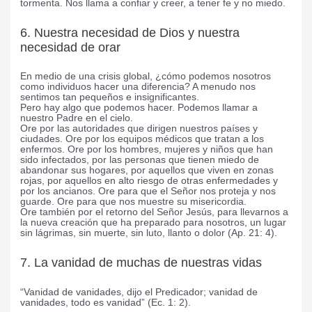
tormenta. Nos llama a confiar y creer, a tener fe y no miedo.
6. Nuestra necesidad de Dios y nuestra
necesidad de orar
En medio de una crisis global, ¿cómo podemos nosotros
como individuos hacer una diferencia? A menudo nos
sentimos tan pequeños e insignificantes.
Pero hay algo que podemos hacer. Podemos llamar a
nuestro Padre en el cielo.
Ore por las autoridades que dirigen nuestros países y
ciudades. Ore por los equipos médicos que tratan a los
enfermos. Ore por los hombres, mujeres y niños que han
sido infectados, por las personas que tienen miedo de
abandonar sus hogares, por aquellos que viven en zonas
rojas, por aquellos en alto riesgo de otras enfermedades y
por los ancianos. Ore para que el Señor nos proteja y nos
guarde. Ore para que nos muestre su misericordia.
Ore también por el retorno del Señor Jesús, para llevarnos a
la nueva creación que ha preparado para nosotros, un lugar
sin lágrimas, sin muerte, sin luto, llanto o dolor (Ap. 21: 4).
7. La vanidad de muchas de nuestras vidas
“Vanidad de vanidades, dijo el Predicador; vanidad de
vanidades, todo es vanidad” (Ec. 1: 2).