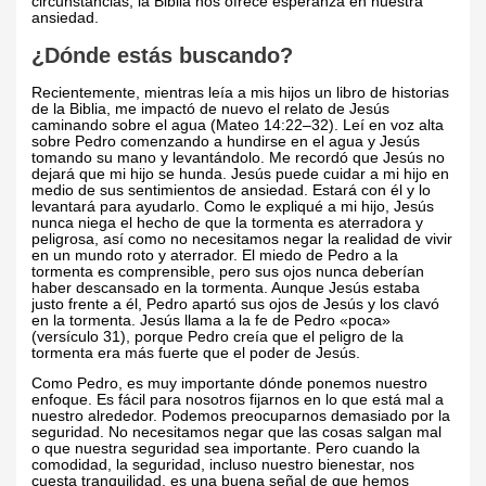
circunstancias, la Biblia nos ofrece esperanza en nuestra
ansiedad.
¿Dónde estás buscando?
Recientemente, mientras leía a mis hijos un libro de historias
de la Biblia, me impactó de nuevo el relato de Jesús
caminando sobre el agua (Mateo 14:22–32). Leí en voz alta
sobre Pedro comenzando a hundirse en el agua y Jesús
tomando su mano y levantándolo. Me recordó que Jesús no
dejará que mi hijo se hunda. Jesús puede cuidar a mi hijo en
medio de sus sentimientos de ansiedad. Estará con él y lo
levantará para ayudarlo. Como le expliqué a mi hijo, Jesús
nunca niega el hecho de que la tormenta es aterradora y
peligrosa, así como no necesitamos negar la realidad de vivir
en un mundo roto y aterrador. El miedo de Pedro a la
tormenta es comprensible, pero sus ojos nunca deberían
haber descansado en la tormenta. Aunque Jesús estaba
justo frente a él, Pedro apartó sus ojos de Jesús y los clavó
en la tormenta. Jesús llama a la fe de Pedro «poca»
(versículo 31), porque Pedro creía que el peligro de la
tormenta era más fuerte que el poder de Jesús.
Como Pedro, es muy importante dónde ponemos nuestro
enfoque. Es fácil para nosotros fijarnos en lo que está mal a
nuestro alrededor. Podemos preocuparnos demasiado por la
seguridad. No necesitamos negar que las cosas salgan mal
o que nuestra seguridad sea importante. Pero cuando la
comodidad, la seguridad, incluso nuestro bienestar, nos
cuesta tranquilidad, es una buena señal de que hemos