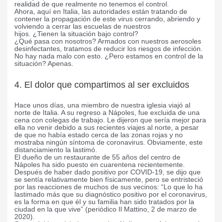
realidad de que realmente no tenemos el control.
Ahora, aquí en Italia, las autoridades están tratando de
contener la propagación de este virus cerrando, abriendo y
volviendo a cerrar las escuelas de nuestros
hijos. ¿Tienen la situación bajo control?
¿Qué pasa con nosotros? Armados con nuestros aerosoles
desinfectantes, tratamos de reducir los riesgos de infección.
No hay nada malo con esto. ¿Pero estamos en control de la
situación? Apenas.
4. El dolor que compartimos al ser excluidos
Hace unos días, una miembro de nuestra iglesia viajó al
norte de Italia. A su regreso a Nápoles, fue excluida de una
cena con colegas de trabajo. Le dijeron que sería mejor para
ella no venir debido a sus recientes viajes al norte, a pesar
de que no había estado cerca de las zonas rojas y no
mostraba ningún síntoma de coronavirus. Obviamente, este
distanciamiento la lastimó.
El dueño de un restaurante de 55 años del centro de
Nápoles ha sido puesto en cuarentena recientemente.
Después de haber dado positivo por COVID-19, se dijo que
se sentía relativamente bien físicamente, pero se entristeció
por las reacciones de muchos de sus vecinos: “Lo que lo ha
lastimado más que su diagnóstico positivo por el coronavirus,
es la forma en que él y su familia han sido tratados por la
ciudad en la que vive” (periódico Il Mattino, 2 de marzo de
2020).