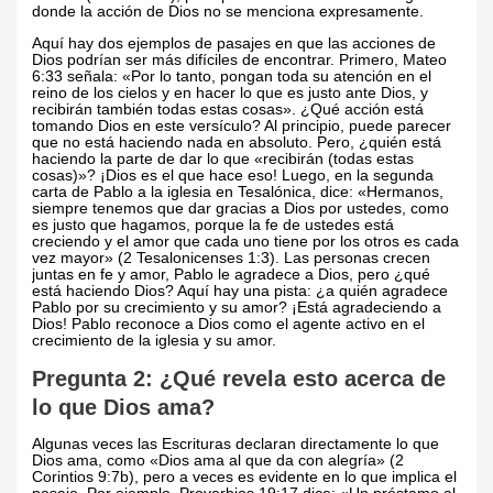
donde la acción de Dios no se menciona expresamente.
Aquí hay dos ejemplos de pasajes en que las acciones de
Dios podrían ser más difíciles de encontrar. Primero, Mateo
6:33 señala: «Por lo tanto, pongan toda su atención en el
reino de los cielos y en hacer lo que es justo ante Dios, y
recibirán también todas estas cosas». ¿Qué acción está
tomando Dios en este versículo? Al principio, puede parecer
que no está haciendo nada en absoluto. Pero, ¿quién está
haciendo la parte de dar lo que «recibirán (todas estas
cosas)»? ¡Dios es el que hace eso! Luego, en la segunda
carta de Pablo a la iglesia en Tesalónica, dice: «Hermanos,
siempre tenemos que dar gracias a Dios por ustedes, como
es justo que hagamos, porque la fe de ustedes está
creciendo y el amor que cada uno tiene por los otros es cada
vez mayor» (2 Tesalonicenses 1:3). Las personas crecen
juntas en fe y amor, Pablo le agradece a Dios, pero ¿qué
está haciendo Dios? Aquí hay una pista: ¿a quién agradece
Pablo por su crecimiento y su amor? ¡Está agradeciendo a
Dios! Pablo reconoce a Dios como el agente activo en el
crecimiento de la iglesia y su amor.
Pregunta 2: ¿Qué revela esto acerca de
lo que Dios ama?
Algunas veces las Escrituras declaran directamente lo que
Dios ama, como «Dios ama al que da con alegría» (2
Corintios 9:7b), pero a veces es evidente en lo que implica el