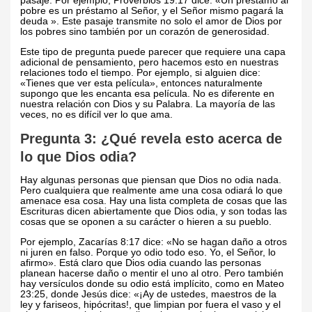
pasaje. Por ejemplo, Proverbios 19:17 dice: «Un préstamo al
pobre es un préstamo al Señor, y el Señor mismo pagará la
deuda ». Este pasaje transmite no solo el amor de Dios por
los pobres sino también por un corazón de generosidad.
Este tipo de pregunta puede parecer que requiere una capa
adicional de pensamiento, pero hacemos esto en nuestras
relaciones todo el tiempo. Por ejemplo, si alguien dice:
«Tienes que ver esta película», entonces naturalmente
supongo que les encanta esa película. No es diferente en
nuestra relación con Dios y su Palabra. La mayoría de las
veces, no es difícil ver lo que ama.
Pregunta 3: ¿Qué revela esto acerca de
lo que Dios odia?
Hay algunas personas que piensan que Dios no odia nada.
Pero cualquiera que realmente ame una cosa odiará lo que
amenace esa cosa. Hay una lista completa de cosas que las
Escrituras dicen abiertamente que Dios odia, y son todas las
cosas que se oponen a su carácter o hieren a su pueblo.
Por ejemplo, Zacarías 8:17 dice: «No se hagan daño a otros
ni juren en falso. Porque yo odio todo eso. Yo, el Señor, lo
afirmo». Está claro que Dios odia cuando las personas
planean hacerse daño o mentir el uno al otro. Pero también
hay versículos donde su odio está implícito, como en Mateo
23:25, donde Jesús dice: «¡Ay de ustedes, maestros de la
ley y fariseos, hipócritas!, que limpian por fuera el vaso y el